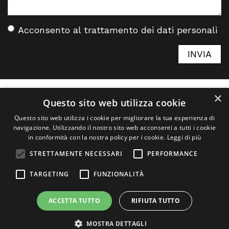
Scrivi
Acconsento al
trattamento dei dati personali
A
*
a
INVIA
t
d
d
×
p
Questo sito web utilizza cookie
*
Questo sito web utilizza i cookie per migliorare la tua esperienza di
navigazione. Utilizzando il nostro sito web acconsenti a tutti i cookie
in conformità con la nostra policy per i cookie.
Leggi di più
Gruppo FL - P.I. 11492240962 -
Privacy Policy
STRETTAMENTE NECESSARI
PERFORMANCE
+39 3421488458
TARGETING
FUNZIONALITÀ
info@gruppofl.it
ACCETTA TUTTO
RIFIUTA TUTTO
Powered by Weblitz
MOSTRA DETTAGLI