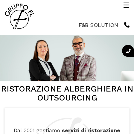
Salta
☰
al
contenuto
F&B SOLUTION
principale
RISTORAZIONE ALBERGHIERA IN
RISTORAZIONE ALBERGHIERA IN
RISTORAZIONE ALBERGHIERA IN
RISTORAZIONE ALBERGHIERA IN
OUTSOURCING
OUTSOURCING
OUTSOURCING
OUTSOURCING
Dal 2001 gestiamo
servizi di ristorazione